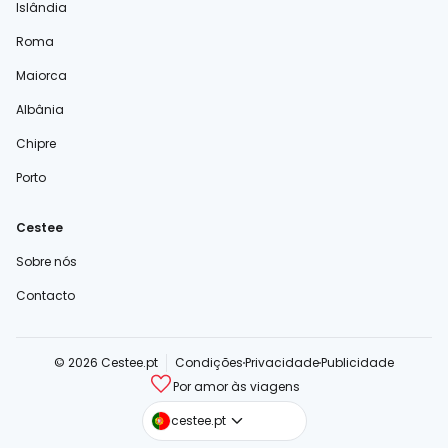
Islândia
Roma
Maiorca
Albânia
Chipre
Porto
Cestee
Sobre nós
Contacto
© 2026 Cestee.pt
Condições
Privacidade
Publicidade
Por amor às viagens
cestee.com
cestee.pt
cestee.sk