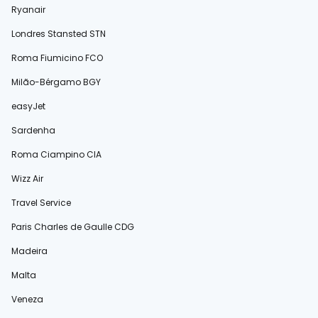
Ryanair
Londres Stansted STN
Roma Fiumicino FCO
Milão-Bérgamo BGY
easyJet
Sardenha
Roma Ciampino CIA
Wizz Air
Travel Service
Paris Charles de Gaulle CDG
Madeira
Malta
Veneza