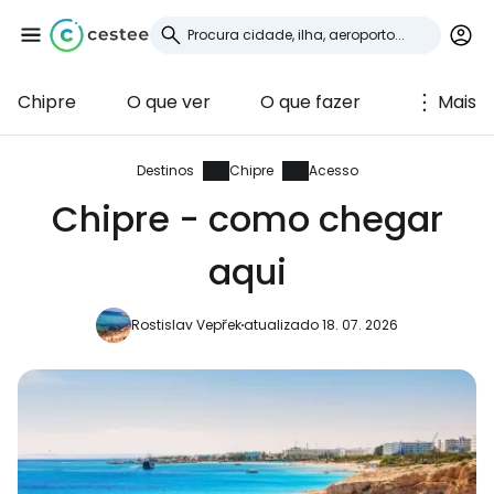
Chipre
O que ver
O que fazer
Mais
Iniciar sessão no
Cestee
Destinos
Chipre
Acesso
Chipre - como chegar
... a comunidade mundial de viajantes
aqui
Continuar com o Google
Rostislav Vepřek
atualizado 18. 07. 2026
Continuar com o Facebook
Continuar com o correio