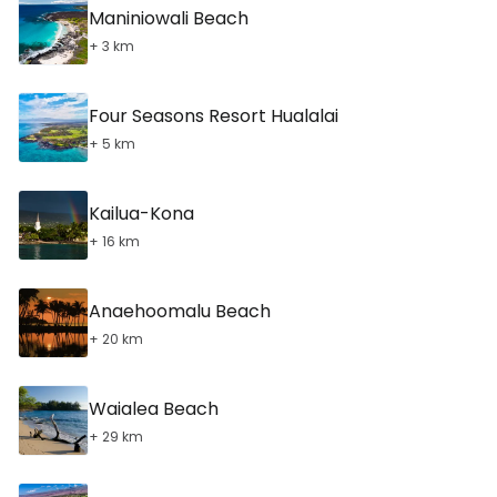
Maniniowali Beach
+ 3 km
Four Seasons Resort Hualalai
+ 5 km
Kailua-Kona
+ 16 km
Anaehoomalu Beach
+ 20 km
Waialea Beach
+ 29 km