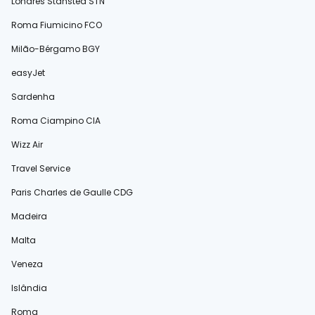
Londres Stansted STN
Roma Fiumicino FCO
Milão-Bérgamo BGY
easyJet
Sardenha
Roma Ciampino CIA
Wizz Air
Travel Service
Paris Charles de Gaulle CDG
Madeira
Malta
Veneza
Islândia
Roma