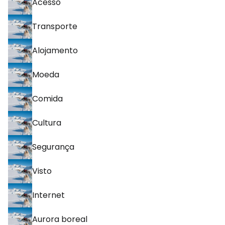
Acesso
Transporte
Alojamento
Moeda
Comida
Cultura
Segurança
Visto
Internet
Aurora boreal