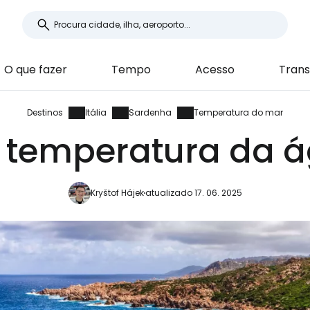
O que fazer
Tempo
Acesso
Trans
Destinos
Itália
Sardenha
Temperatura do mar
 temperatura da 
Kryštof Hájek
atualizado 17. 06. 2025