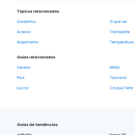
Tópicos relacionados
Sardenha
O que ver
Acesso
Transporte
Alojamento
Temperatura
Guias relacionados
Veneza
Milão
Pisa
Toscana
Lucca
Cinque Terre
Guias de tendências
airBaltic
Viena VIE