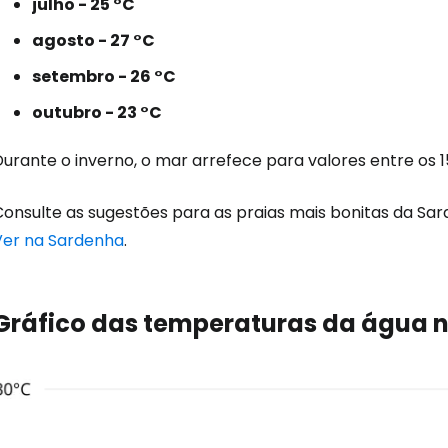
julho - 25 °C
Iniciar ses
agosto - 27 °C
setembro - 26 °C
... a comunidade mundial de viajante
outubro - 23 °C
Con
urante o inverno, o mar arrefece para valores entre os 15
Consulte as sugestões para as praias mais bonitas da S
Conti
Ver na Sardenha
.
Continuar 
Gráfico das temperaturas da água 