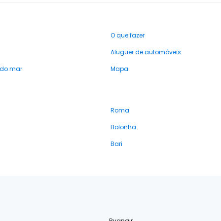
O que fazer
Aluguer de automóveis
 do mar
Mapa
Roma
Bolonha
Bari
Ryanair