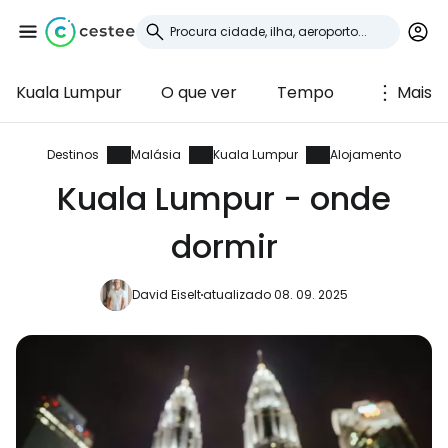
Kuala Lumpur
O que ver
Tempo
Mais
Iniciar sessão no
Cestee
Destinos
Malásia
Kuala Lumpur
Alojamento
Kuala Lumpur - onde
... a comunidade mundial de viajantes
dormir
Continuar com o Google
David Eiselt
atualizado 08. 09. 2025
Continuar com o Facebook
Continuar com o correio