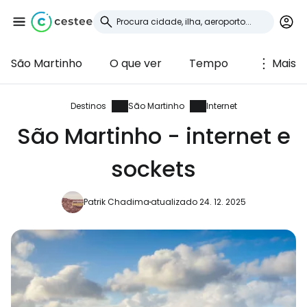
São Martinho
O que ver
Tempo
Mais
Iniciar sessão no
Cestee
Destinos
São Martinho
Internet
São Martinho - internet e
... a comunidade mundial de viajantes
sockets
Continuar com o Google
Patrik Chadima
atualizado 24. 12. 2025
Continuar com o Facebook
Continuar com o correio