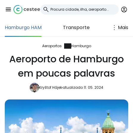
Hamburgo HAM
Transporte
Mais
Iniciar sessão no
Cestee
Aeroportos
Hamburgo
Aeroporto de Hamburgo
... a comunidade mundial de viajantes
em poucas palavras
Continuar com o Google
Kryštof Hájek
atualizado 11. 05. 2024
Continuar com o Facebook
Continuar com o correio