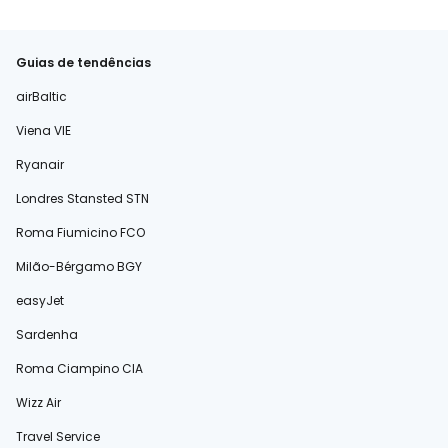
Guias de tendências
airBaltic
Viena VIE
Ryanair
Londres Stansted STN
Roma Fiumicino FCO
Milão-Bérgamo BGY
easyJet
Sardenha
Roma Ciampino CIA
Wizz Air
Travel Service