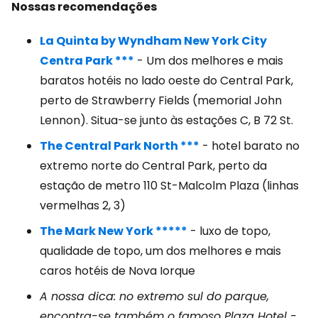
Nossas recomendações
La Quinta by Wyndham New York City
Centra Park ***
- Um dos melhores e mais
baratos hotéis no lado oeste do Central Park,
perto de Strawberry Fields (memorial John
Lennon). Situa-se junto às estações C, B 72 St.
The Central Park North ***
- hotel barato no
extremo norte do Central Park, perto da
estação de metro 110 St-Malcolm Plaza (linhas
vermelhas 2, 3)
The Mark New York *****
- luxo de topo,
qualidade de topo, um dos melhores e mais
caros hotéis de Nova Iorque
A nossa dica: no extremo sul do parque,
encontra-se também o famoso Plaza Hotel -