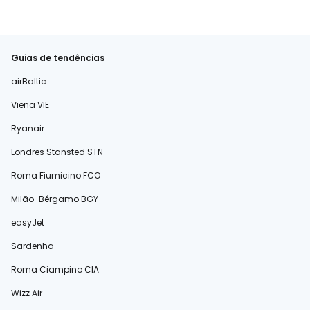
Guias de tendências
airBaltic
Viena VIE
Ryanair
Londres Stansted STN
Roma Fiumicino FCO
Milão-Bérgamo BGY
easyJet
Sardenha
Roma Ciampino CIA
Wizz Air