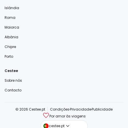
Islândia
Roma
Maiorca
Albânia
Chipre
Porto
Cestee
Sobre nós
Contacto
© 2026 Cestee.pt
Condições
Privacidade
Publicidade
Por amor às viagens
cestee.com
cestee.pt