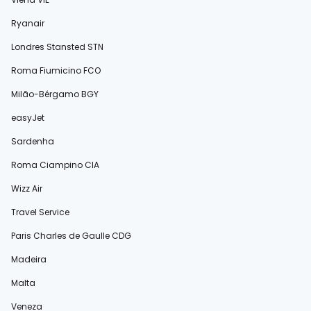
Ryanair
Londres Stansted STN
Roma Fiumicino FCO
Milão-Bérgamo BGY
easyJet
Sardenha
Roma Ciampino CIA
Wizz Air
Travel Service
Paris Charles de Gaulle CDG
Madeira
Malta
Veneza