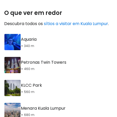
O que ver em redor
Descubra todos os
sítios a visitar em Kuala Lumpur
.
Aquaria
+ 340 m
Petronas Twin Towers
+ 460 m
KLCC Park
+ 560 m
Menara Kuala Lumpur
+ 680 m