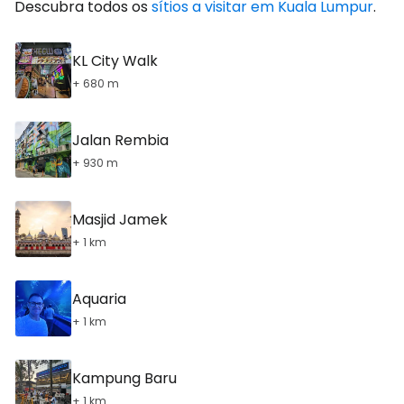
Descubra todos os
sítios a visitar em Kuala Lumpur
.
KL City Walk
+ 680 m
Jalan Rembia
+ 930 m
Masjid Jamek
+ 1 km
Aquaria
+ 1 km
Kampung Baru
+ 1 km