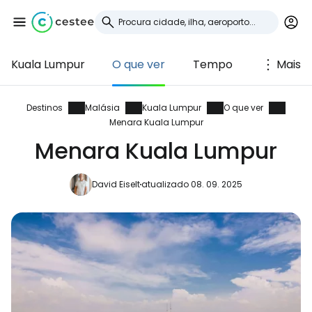
Kuala Lumpur
O que ver
Tempo
Mais
Iniciar sessão no
Cestee
Destinos
Malásia
Kuala Lumpur
O que ver
Menara Kuala Lumpur
... a comunidade mundial de viajantes
Menara Kuala Lumpur
David Eiselt
atualizado 08. 09. 2025
Continuar com o Google
Continuar com o Facebook
Continuar com o correio