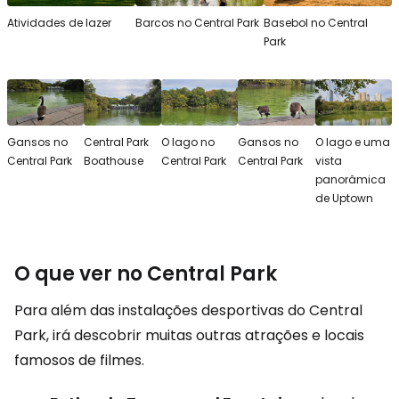
Atividades de lazer
Barcos no Central Park
Basebol no Central
Park
Gansos no
Central Park
O lago no
Gansos no
O lago e uma
Central Park
Boathouse
Central Park
Central Park
vista
panorâmica
de Uptown
O que ver no Central Park
Para além das instalações desportivas do Central
Park, irá descobrir muitas outras atrações e locais
famosos de filmes.