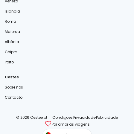
Veneza
Islândia
Roma
Maiorca
Albânia
Chipre
Porto
Cestee
Sobre nós
Contacto
© 2026 Cestee.pt
Condições
Privacidade
Publicidade
Por amor às viagens
cestee.com