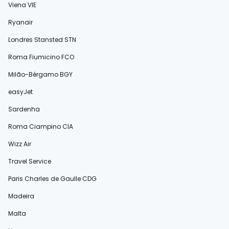
Viena VIE
Ryanair
Londres Stansted STN
Roma Fiumicino FCO
Milão-Bérgamo BGY
easyJet
Sardenha
Roma Ciampino CIA
Wizz Air
Travel Service
Paris Charles de Gaulle CDG
Madeira
Malta