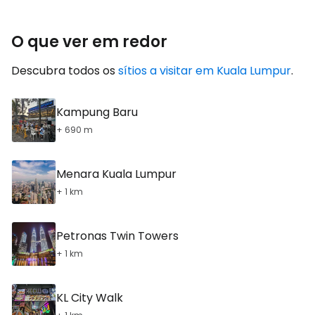
O que ver em redor
Descubra todos os
sítios a visitar em Kuala Lumpur
.
Kampung Baru
+ 690 m
Menara Kuala Lumpur
+ 1 km
Petronas Twin Towers
+ 1 km
KL City Walk