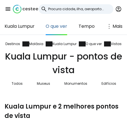
Kuala Lumpur
O que ver
Tempo
Mais
Iniciar sessão no
Cestee
Destinos
Malásia
Kuala Lumpur
O que ver
Vistas
Kuala Lumpur - pontos de
... a comunidade mundial de viajantes
vista
Continuar com o Google
Todos
Museus
Monumentos
Edifícios
Continuar com o Facebook
Kuala Lumpur e 2 melhores pontos
de vista
Continuar com o correio