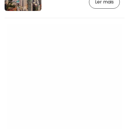
Ler mais
andar é de 308 metros. A altura
reconhecida do edifício, incluindo as
antenas, é de 421 metros. [btn "Hotéis
com as melhores vistas em KL"
https://www.booking.com/city/my/kuala-
lumpur.en.html?aid=2397609;label=p-kl-
menara] A torre foi inaugurada em 1996.
A Menara Kuala Lumpur é a 7ª torre…