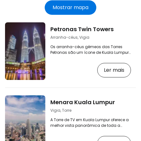
eletrónico
Mostrar mapa
Petronas Twin Towers
Arranha-céus, Vigia
Os arranha-céus gémeos das Torres
Petronas são um ícone de Kuala Lumpur.
Foram construídos em 1998 e medem
452 metros, altura que fez das Torres
Ler mais
Petronas os edifícios mais altos do
mundo até 2004. Atualmente, são o 21º
edifício mais alto do mundo. Deixaram
de ser os mais altos mesmo em Kuala
Lumpur - ultrapassados pelo "The
Exchange 106", com 454 metros, e pelo
Menara Kuala Lumpur
segundo edifício mais alto do mundo, o
Merdeka 118, com 679 metros. No total,
Vigia, Torre
as…
A Torre de TV em Kuala Lumpur oferece a
melhor vista panorâmica de toda a
cidade. Está construída numa colina no
centro da cidade e a altura só do último