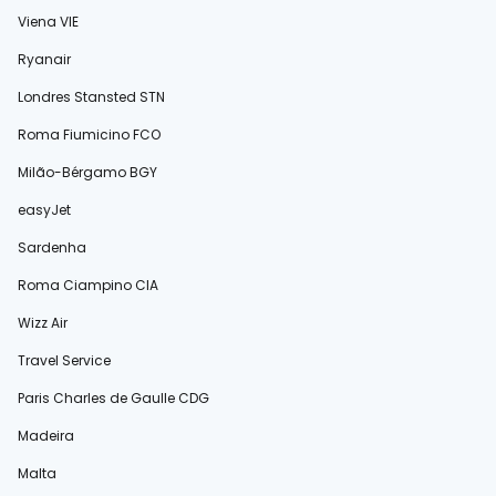
Viena VIE
Ryanair
Londres Stansted STN
Roma Fiumicino FCO
Milão-Bérgamo BGY
easyJet
Sardenha
Roma Ciampino CIA
Wizz Air
Travel Service
Paris Charles de Gaulle CDG
Madeira
Malta