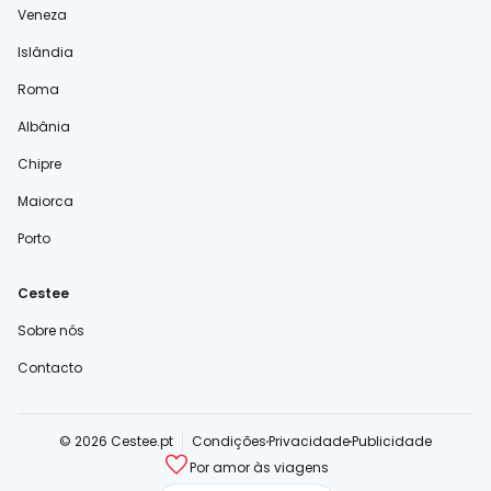
Veneza
Islândia
Roma
Albânia
Chipre
Maiorca
Porto
Cestee
Sobre nós
Contacto
© 2026 Cestee.pt
Condições
Privacidade
Publicidade
Por amor às viagens
cestee.com